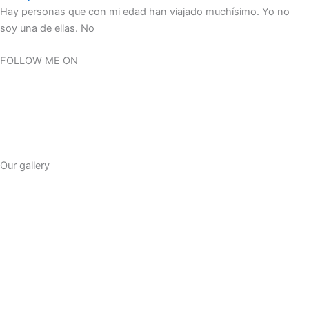
Hay personas que con mi edad han viajado muchísimo. Yo no
soy una de ellas. No
FOLLOW ME ON
F
T
I
a
w
n
Our gallery
c
i
s
e
t
t
b
t
a
o
e
g