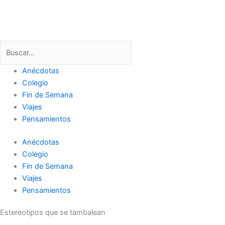
F
T
Y
I
L
Ir
al
a
w
o
n
i
contenido
Buscar
Buscar
c
i
u
s
n
Anécdotas
e
t
t
t
k
Colegio
Fin de Semana
b
t
u
a
e
Viajes
Pensamientos
o
e
b
g
d
Anécdotas
o
r
e
r
i
Colegio
Fin de Semana
k
a
n
Viajes
Pensamientos
m
Estereotipos que se tambalean