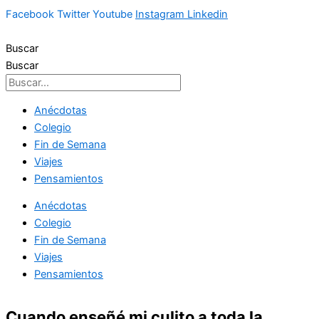
Ir
Facebook
Twitter
Youtube
Instagram
Linkedin
al
contenido
Buscar
Buscar
Anécdotas
Colegio
Fin de Semana
Viajes
Pensamientos
Anécdotas
Colegio
Fin de Semana
Viajes
Pensamientos
Cuando enseñé mi culito a toda la