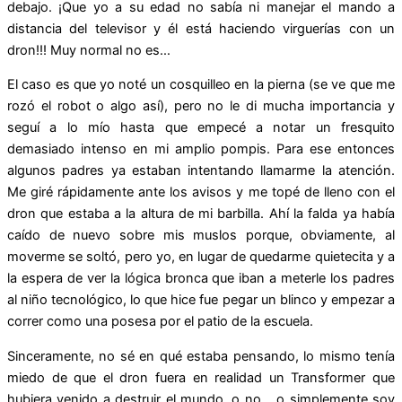
debajo. ¡Que yo a su edad no sabía ni manejar el mando a
distancia del televisor y él está haciendo virguerías con un
dron!!! Muy normal no es…
El caso es que yo noté un cosquilleo en la pierna (se ve que me
rozó el robot o algo así), pero no le di mucha importancia y
seguí a lo mío hasta que empecé a notar un fresquito
demasiado intenso en mi amplio pompis. Para ese entonces
algunos padres ya estaban intentando llamarme la atención.
Me giré rápidamente ante los avisos y me topé de lleno con el
dron que estaba a la altura de mi barbilla. Ahí la falda ya había
caído de nuevo sobre mis muslos porque, obviamente, al
moverme se soltó, pero yo, en lugar de quedarme quietecita y a
la espera de ver la lógica bronca que iban a meterle los padres
al niño tecnológico, lo que hice fue pegar un blinco y empezar a
correr como una posesa por el patio de la escuela.
Sinceramente, no sé en qué estaba pensando, lo mismo tenía
miedo de que el dron fuera en realidad un Transformer que
hubiera venido a destruir el mundo, o no… o simplemente soy