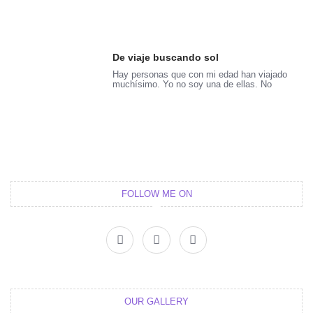
De viaje buscando sol
Hay personas que con mi edad han viajado
muchísimo. Yo no soy una de ellas. No
FOLLOW ME ON
F
T
I
a
w
n
c
i
s
e
t
t
b
t
a
o
e
g
o
r
r
OUR GALLERY
k
a