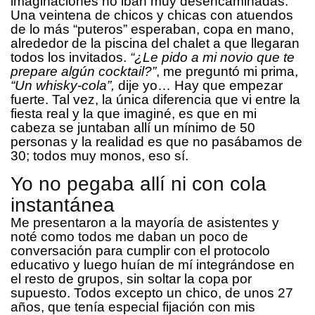
imaginaciones no iban muy desencaminadas.
Una veintena de chicos y chicas con atuendos
de lo más “puteros” esperaban, copa en mano,
alrededor de la piscina del chalet a que llegaran
todos los invitados.
“¿Le pido a mi novio que te
prepare algún cocktail?”
, me preguntó mi prima,
“Un whisky-cola”,
dije yo… Hay que empezar
fuerte. Tal vez, la única diferencia que vi entre la
fiesta real y la que imaginé, es que en mi
cabeza se juntaban allí un mínimo de 50
personas y la realidad es que no pasábamos de
30; todos muy monos, eso sí.
Yo no pegaba allí ni con cola
instantánea
Me presentaron a la mayoría de asistentes y
noté como todos me daban un poco de
conversación para cumplir con el protocolo
educativo y luego huían de mí integrándose en
el resto de grupos, sin soltar la copa por
supuesto. Todos excepto un chico, de unos 27
años, que tenía especial fijación con mis