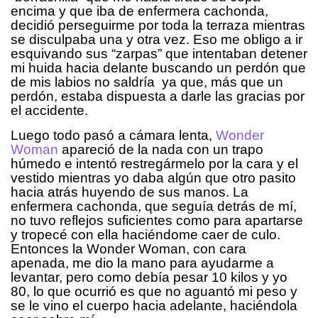
encima y que iba de enfermera cachonda,
decidió perseguirme por toda la terraza mientras
se disculpaba una y otra vez. Eso me obligo a ir
esquivando sus “zarpas” que intentaban detener
mi huida hacia delante buscando un perdón que
de mis labios no saldría ya que, más que un
perdón, estaba dispuesta a darle las gracias por
el accidente.
Luego todo pasó a cámara lenta,
Wonder
Woman
apareció de la nada con un trapo
húmedo e intentó restregármelo por la cara y el
vestido mientras yo daba algún que otro pasito
hacia atrás huyendo de sus manos. La
enfermera cachonda, que seguía detrás de mí,
no tuvo reflejos suficientes como para apartarse
y tropecé con ella haciéndome caer de culo.
Entonces la Wonder Woman, con cara
apenada, me dio la mano para ayudarme a
levantar, pero como debía pesar 10 kilos y yo
80, lo que ocurrió es que no aguantó mi peso y
se le vino el cuerpo hacia adelante, haciéndola