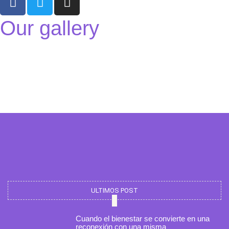
a
w
n
c
i
s
Our gallery
e
t
t
b
t
a
o
e
g
o
r
r
k
a
m
ULTIMOS POST
Cuando el bienestar se convierte en una
reconexión con una misma