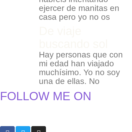
ejercer de manitas en
casa pero yo no os
De viaje
buscando sol
Hay personas que con
mi edad han viajado
muchísimo. Yo no soy
una de ellas. No
FOLLOW ME ON
F
T
I