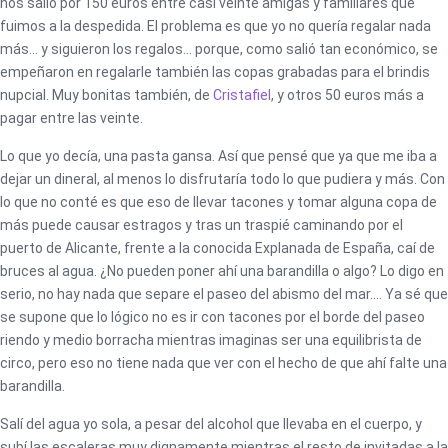
nos salió por 150 euros entre casi veinte amigas y familiares que
fuimos a la despedida. El problema es que yo no quería regalar nada
más… y siguieron los regalos… porque, como salió tan económico, se
empeñaron en regalarle también las copas grabadas para el brindis
nupcial. Muy bonitas también, de
Cristafiel
, y otros 50 euros más a
pagar entre las veinte.
Lo que yo decía, una pasta gansa. Así que pensé que ya que me iba a
dejar un dineral, al menos lo disfrutaría todo lo que pudiera y más. Con
lo que no conté es que eso de llevar tacones y tomar alguna copa de
más puede causar estragos y tras un traspié caminando por el
puerto de Alicante, frente a la conocida Explanada de España, caí de
bruces al agua. ¿No pueden poner ahí una barandilla o algo? Lo digo en
serio, no hay nada que separe el paseo del abismo del mar…. Ya sé que
se supone que lo lógico no es ir con tacones por el borde del paseo
riendo y medio borracha mientras imaginas ser una equilibrista de
circo, pero eso no tiene nada que ver con el hecho de que ahí falte una
barandilla.
Salí del agua yo sola, a pesar del alcohol que llevaba en el cuerpo, y
subí las escaleras muy dignamente mientras el resto de invitadas a la