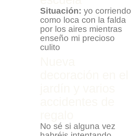
Situación:
yo corriendo
como loca con la falda
por los aires mientras
enseño mi precioso
culito
Nueva
decoración en el
jardín y varios
accidentes de
regalo
No sé si alguna vez
habréis intentando