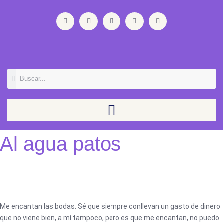
Ir
F
T
Y
I
L
al
a
w
o
n
i
contenido
c
i
u
s
n
e
t
t
t
k
b
t
u
a
e
o
e
b
g
d
o
r
e
r
i
k
a
n
m
Buscar
Buscar
Al agua patos
Me encantan las bodas. Sé que siempre conllevan un gasto de dinero
que no viene bien, a mí tampoco, pero es que me encantan, no puedo