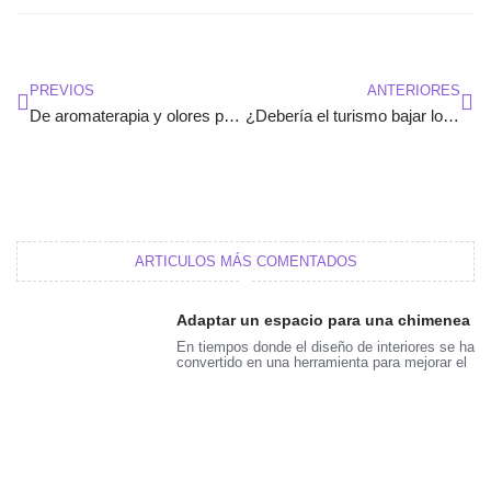
Ant
Sig
PREVIOS
ANTERIORES
De aromaterapia y olores personales va la cosa
¿Debería el turismo bajar los precios?
ARTICULOS MÁS COMENTADOS
Adaptar un espacio para una chimenea
En tiempos donde el diseño de interiores se ha
convertido en una herramienta para mejorar el