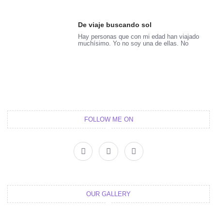
De viaje buscando sol
Hay personas que con mi edad han viajado
muchísimo. Yo no soy una de ellas. No
FOLLOW ME ON
F
T
I
a
w
n
c
i
s
e
t
t
b
t
a
o
e
g
o
r
r
OUR GALLERY
k
a
m