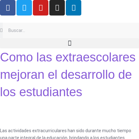
F
T
Y
I
L
Ir
a
w
o
n
i
al
c
i
u
s
n
contenido
e
t
t
t
k
Buscar
Buscar
b
t
u
a
e
o
e
b
g
d
o
r
e
r
i
Como las extraescolares
k
a
n
m
mejoran el desarrollo de
los estudiantes
Las actividades extracurriculares han sido durante mucho tiempo
una parte integral de la educación, brindando a los estudiantes