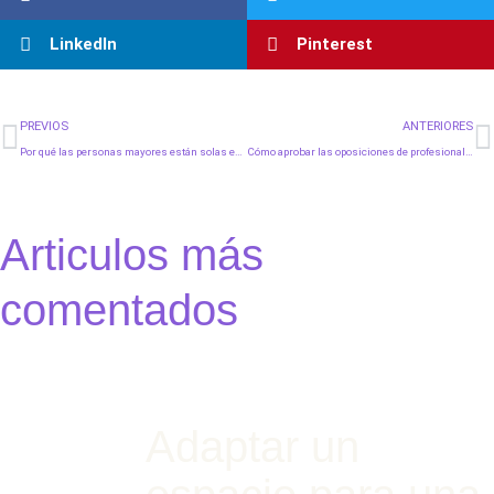
LinkedIn
Pinterest
Ant
S
PREVIOS
ANTERIORES
Por qué las personas mayores están solas en Navidad y qué alternativas existen
Cómo aprobar las oposiciones de profesional sanitario
Articulos más
comentados
Adaptar un