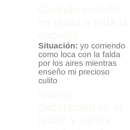
Cuando enseñé
mi culito a toda la
escuela
Situación:
yo corriendo
como loca con la falda
por los aires mientras
enseño mi precioso
culito
Nueva
decoración en el
jardín y varios