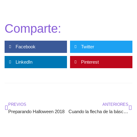
Comparte:
Facebook
Twitter
LinkedIn
Pinterest
Ant
Sig
PREVIOS
ANTERIORES
Preparando Halloween 2018
Cuando la flecha de la báscula no baja