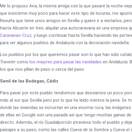
Me lo propuso Ana, la misma amiga con la que pasaré la noche viej
que insistirme muy poco para hacer este tipo de locuras, me apunt
Resulta que tiene unos amigos en Sevilla y quiere ir a visitarlos, pero
hasta Alicante en tren, alquilar una autocaravana en una empresa q
Caravanas-Cruz
, y luego continuar hasta Sevilla haciendo las perti
para ver algunos pueblos de Andalucía con la decoración navideña.
Los pueblos por los que queremos pasar son lo que han sido catal
Traveler
como
los mejores para pasar las navidades
en Andalucía. 
los que nos pillan de paso o cerca del paso:
Senil de las Bodegas, Cádiz
Para pasar por este pueblo tendremos que desviarnos un poco por
más al sur que Sevilla pero por lo que he leído merece la pena. Se t
donde las viviendas se incrustan en una enorme roca, las imágenes
de ellas en Google son una pasada así que tengo muchas ganas de p
directo. Además, el río Guadalporcún atraviesa todo el pueblo y dej
paisajes a su paso, como las calles
Cueva de la Sombra
y
Cueva el 