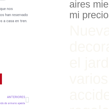
aires mi
rque nos
mi precio
nos han reservado
os a casa en tren.
Nuev
decor
el jar
varios
accid
Siguiente
ANTERIORES
ndo de armario apesta