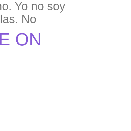
o. Yo no soy
las. No
E ON