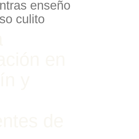
entras enseño
so culito
a
ación en
dín y
entes de