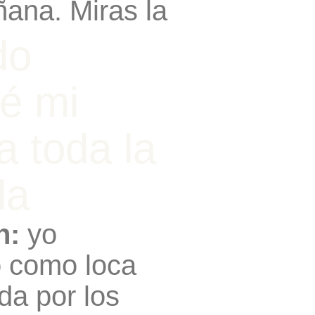
ñana. Miras la
do
é mi
 a toda la
la
n:
yo
o como loca
lda por los