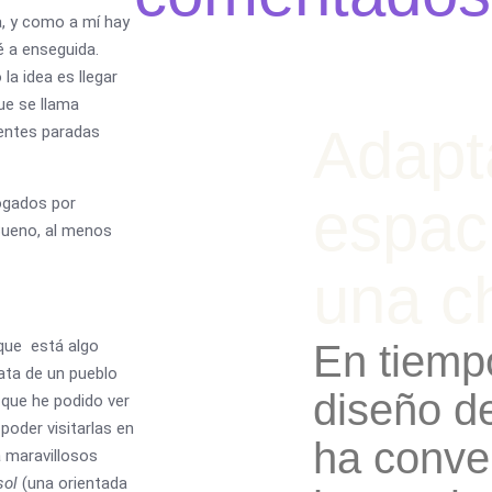
a, y como a mí hay
é a enseguida.
 la idea es llegar
ue se llama
Adapt
nentes paradas
espac
ogados por
Bueno, al menos
una c
que está algo
En tiemp
rata de un pueblo
diseño de
 que he podido ver
oder visitarlas en
ha conve
a maravillosos
sol
(una orientada