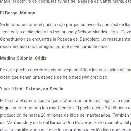
María, el castillo de Yedra, las ruinas de la iglesia de Santa María, etc
El Borge, Málaga
Se le conoce como el pueblo rojo porque su avenida principal se ll
tiene calles dedicadas a La Pasionaria y Nelson Mandela. En la Plaza
Constitución se encuentra la Posada del Bandolero, un restaurante
recomendado unos amigos porque sirve carne de caza.
Medina Sidonia, Cádiz
De este pueblo queremos ver su viejo castillo y las callejuelas del 
dicen que tienen una especie de halo medieval precioso.
Y por último,
Estepa, en Sevilla
Este será el último pueblo que visitaremos antes de llegar a la capita
lo que queremos son los mantecados. El pueblo tiene 24 fábricas q
producción de hasta 20 millones de kilos de mantecados. También
del Mantecado y un hotel llamado Don Polvorón. En lo más alto del 
el viejo castillo y una parte de las murallas aún están bien conserva