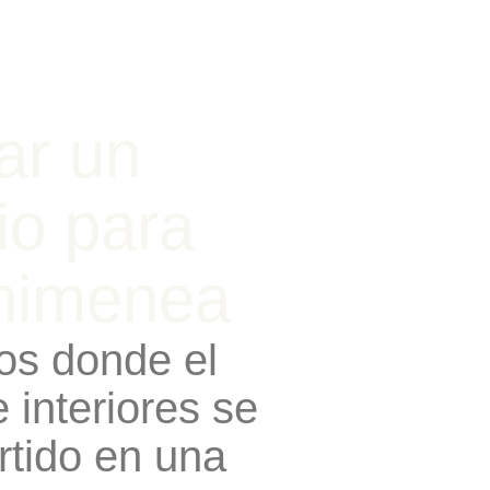
ar un
io para
himenea
os donde el
 interiores se
rtido en una