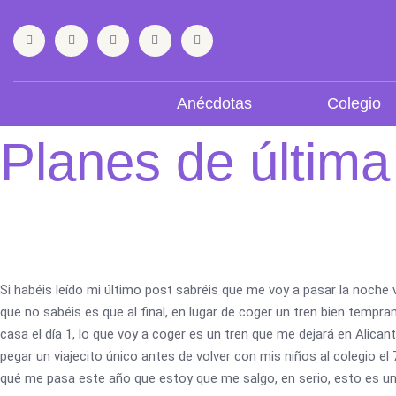
Ir
F
T
Y
I
L
al
a
w
o
n
i
contenido
c
i
u
s
n
e
t
t
t
k
b
t
u
a
e
o
e
b
g
d
Anécdotas
Colegio
o
r
e
r
i
k
a
n
m
Planes de última
Si habéis leído mi último post sabréis que me voy a pasar la noche v
que no sabéis es que al final, en lugar de coger un tren bien tempran
casa el día 1, lo que voy a coger es un tren que me dejará en Alica
pegar un viajecito único antes de volver con mis niños al colegio el
qué me pasa este año que estoy que me salgo, en serio, esto es un