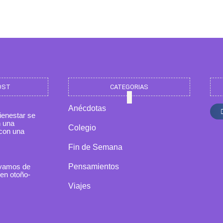
m
OST
CATEGORIAS
Anécdotas
ienestar se
n una
Colegio
con una
Fin de Semana
vamos de
Pensamientos
en otoño-
Viajes