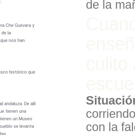
de la ma
.
Cuan
ama Che Guevara y
 de la
enseñ
 que nos han
culito
casco histórico que
escue
Situació
l andaluza. De allí
corriend
ue tienen una
 tienen un Museo
con la fa
pueblo se levanta
das.