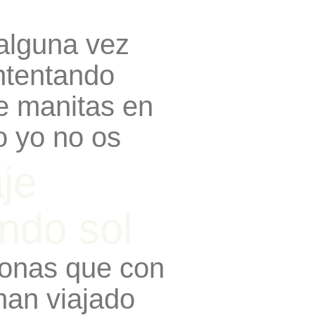
o
 alguna vez
ntentando
e manitas en
o yo no os
je
ndo sol
onas que con
han viajado