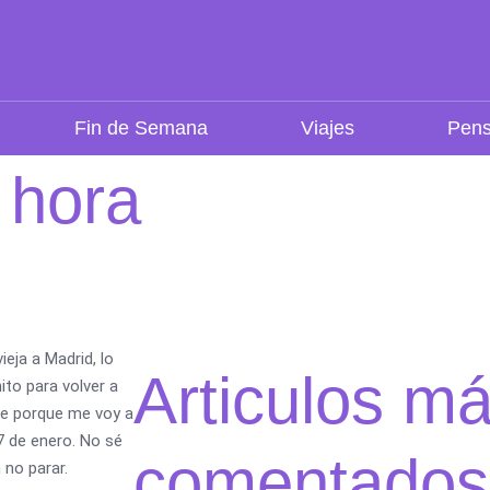
Fin de Semana
Viajes
Pens
 hora
ieja a Madrid, lo
Articulos m
ito para volver a
nte porque me voy a
 7 de enero. No sé
comentados
 no parar.