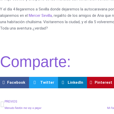
Y el día 4 llegaremos a Sevilla donde dejaremos la autocaravana po
alojaremos en el
Mercer Sevilla
, regalito de los amigos de Ana que 
una habitación chulísima. Visitaremos la ciudad, y el día 5 volverem
Toda una aventura ¿verdad?
Comparte:
Facebook
Twitter
LinkedIn
Pinterest
Ant
PREVIOS
Menudo fiestón me voy a pegar
Mi fo