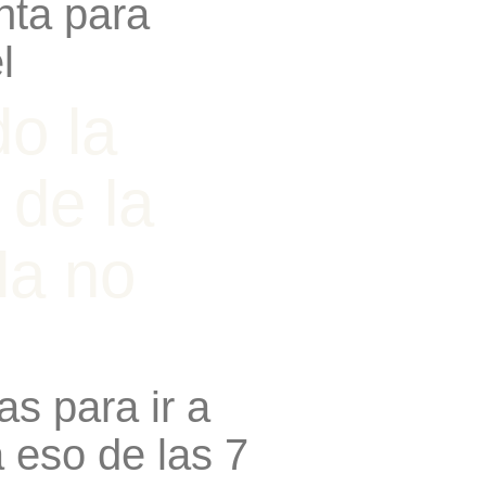
nta para
l
o la
 de la
la no
as para ir a
a eso de las 7