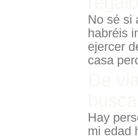
regal
No sé si
habréis i
ejercer d
casa per
De via
busca
Hay pers
mi edad 