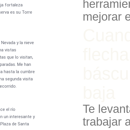
herramie
eja fortaleza
serva es su Torre
mejorar e
Cuand
 Nevada y la nieve
flecha
na vistas
as que lo visitan,
 paradas. Me han
báscu
ga hasta la cumbre
na segunda visita
baja
ecorrido.
Te levant
e el río
n un interesante y
trabajar 
 Plaza de Santa