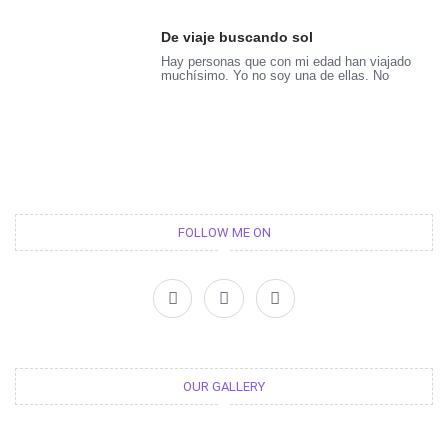
De viaje buscando sol
Hay personas que con mi edad han viajado
muchísimo. Yo no soy una de ellas. No
FOLLOW ME ON
F
T
I
a
w
n
c
i
s
e
t
t
b
t
a
o
e
g
o
r
r
OUR GALLERY
k
a
m