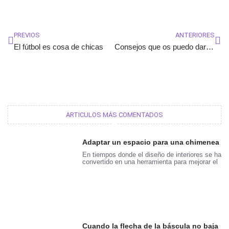
Ant
Sig
PREVIOS
ANTERIORES
El fútbol es cosa de chicas
Consejos que os puedo dar tras mi experiencia como autónoma
ARTICULOS MÁS COMENTADOS
Adaptar un espacio para una chimenea
En tiempos donde el diseño de interiores se ha
convertido en una herramienta para mejorar el
Cuando la flecha de la báscula no baja